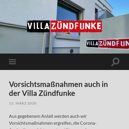
Villa
Zündfunke
Suchfe
Mobile-
ein-/a
Menü
ein-/ausblenden
Vorsichtsmaßnahmen auch in
der Villa Zündfunke
13. MÄRZ 2020
Aus gegebenem Anlaß werden auch wir
Vorsichtsmaßnahmen ergreifen, die Corona-