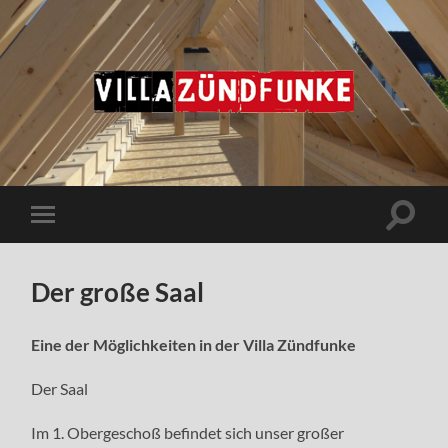
Villa
Zündfunke
Suchfe
Mobile-
ein-/a
Menü
ein-/ausblenden
Der große Saal
Eine der Möglichkeiten in der Villa Zündfunke
Der Saal
Im 1. Obergeschoß befindet sich unser großer