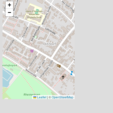
+
−
Leaflet
|
©
OpenStreetMap