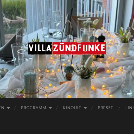
Villa
Zündfunke
EN
PROGRAMM
KINOHIT
PRESSE
LIN