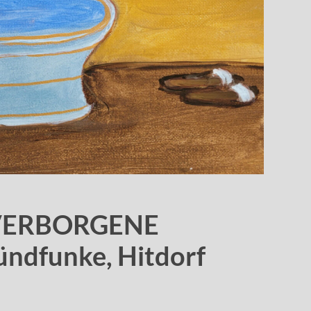
VERBORGENE
ündfunke, Hitdorf