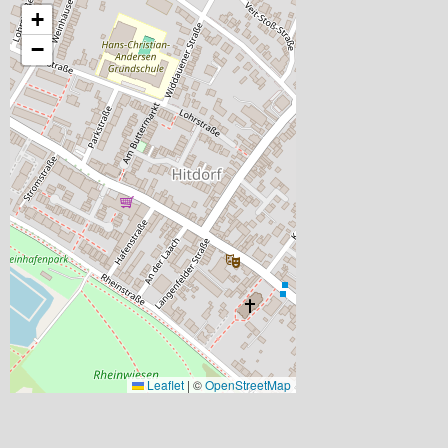
+
−
Leaflet
|
©
OpenStreetMap