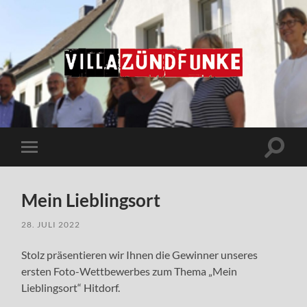
Villa
Zündfunke
Suchfe
Mobile-
ein-/a
Menü
ein-/ausblenden
Mein Lieblingsort
28. JULI 2022
Stolz präsentieren wir Ihnen die Gewinner unseres
ersten Foto-Wettbewerbes zum Thema „Mein
Lieblingsort“ Hitdorf.