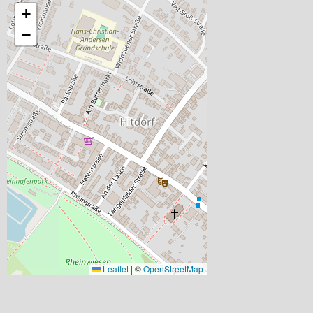
+
−
Leaflet
|
©
OpenStreetMap