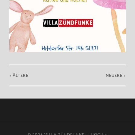
« ÄLTERE
NEUERE
»
© 2026
VILLA ZÜNDFUNKE
—
HOCH ↑