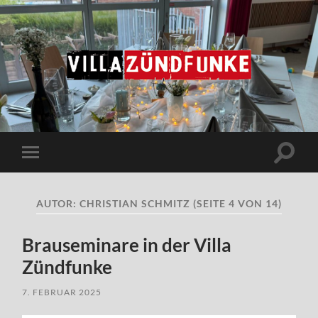
Villa
Zündfunke
Suchfe
Mobile-
ein-/a
Menü
ein-/ausblenden
AUTOR:
CHRISTIAN SCHMITZ
(SEITE 4 VON 14)
Brauseminare in der Villa
Zündfunke
7. FEBRUAR 2025